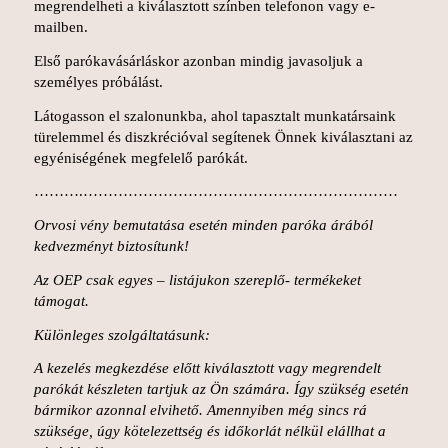
megrendelheti a kiválasztott színben telefonon vagy e-
mailben.
Első parókavásárláskor azonban mindig javasoljuk a
személyes próbálást.
Látogasson el szalonunkba, ahol tapasztalt munkatársaink
türelemmel és diszkrécióval segítenek Önnek kiválasztani az
egyéniségének megfelelő parókát.
……….………………………………………………………
Orvosi vény bemutatása esetén minden paróka árából
kedvezményt biztosítunk!
Az OEP csak egyes – listájukon szereplő- termékeket
támogat.
Különleges szolgáltatásunk:
A kezelés megkezdése előtt kiválasztott vagy megrendelt
parókát készleten tartjuk az Ön számára. Így szükség esetén
bármikor azonnal elvihető. Amennyiben még sincs rá
szüksége, úgy kötelezettség és időkorlát nélkül elállhat a