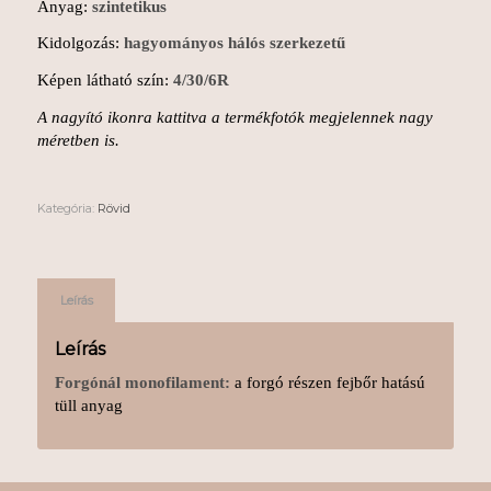
Anyag:
szintetikus
Kidolgozás:
hagyományos hálós szerkezetű
Képen látható szín:
4/30/6R
A nagyító ikonra kattitva a termékfotók megjelennek nagy
méretben is.
Kategória:
Rövid
Leírás
Leírás
Forgónál monofilament:
a forgó részen fejbőr hatású
tüll anyag