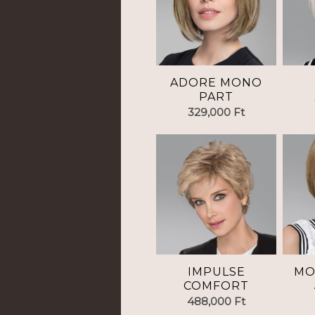
ADORE MONO
PART
329,000
Ft
IMPULSE
MO
COMFORT
488,000
Ft