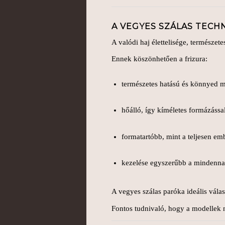
A VEGYES SZÁLAS TECH
A valódi haj élettelisége, természete
Ennek köszönhetően a frizura:
természetes hatású és könnyed 
hőálló, így kíméletes formázással
formatartóbb, mint a teljesen em
kezelése egyszerűbb a mindenn
A vegyes szálas paróka ideális vála
Fontos tudnivaló, hogy a modellek ne