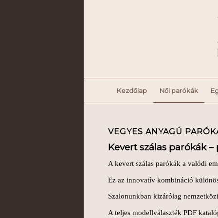
Kezdőlap
Női parókák
Eg
VEGYES ANYAGÚ PARÓK
Kevert szálas parókák –
A kevert szálas parókák a valódi em
Ez az innovatív kombináció különös
Szalonunkban kizárólag nemzetközi
A teljes modellválaszték PDF katal