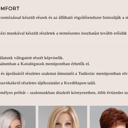
KOMFORT
 csomózással készült részek és az állítható rögzítőrendszer biztosítják a 
ézi munkával készült részletek a természetes összhatást tovább erősíti
latunk válogatott részét képviselik.
rmátumban a
Katalógusok
menüpontban érhetők el.
 és ápolásáról részletes szakmai útmutatót a
Tudástár
menüpontban olv
parókákról
részletes tájékoztatást a
Kezdőlapon
talál.
emélyes próbát – szalonunkban diszkrét környezetben, több évtizedes tap