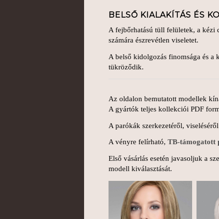
BELSŐ KIALAKÍTÁS ÉS 
A fejbőrhatású tüll felületek, a kézi
számára észrevétlen viseletet.
A belső kidolgozás finomsága és a k
tükröződik.
Az oldalon bemutatott modellek kíná
A gyártók teljes kollekciói PDF fo
A parókák szerkezetéről, viseléséről
A vényre felírható,
TB-támogatott 
Első vásárlás esetén javasoljuk a sz
modell kiválasztását.