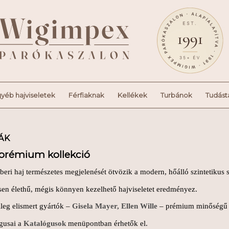
yéb hajviseletek
Férfiaknak
Kellékek
Turbánok
Tudást
ÁK
 prémium kollekció
beri haj természetes megjelenését ötvözik a modern, hőálló szintetikus s
en élethű, mégis könnyen kezelhető hajviseletet eredményez.
leg elismert gyártók –
Gisela Mayer, Ellen Wille
– prémium minőségű m
ógusai a
Katalógusok
menüpontban érhetők el.