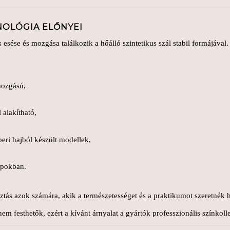
NOLÓGIA ELŐNYEI
s esése és mozgása találkozik a hőálló szintetikus szál stabil formájával.
mozgású,
 alakítható,
beri hajból készült modellek,
apokban.
sztás azok számára, akik a természetességet és a praktikumot szeretnék
m festhetők, ezért a kívánt árnyalat a gyártók professzionális színkolle