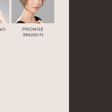
NO
PROMISE
399,000
Ft