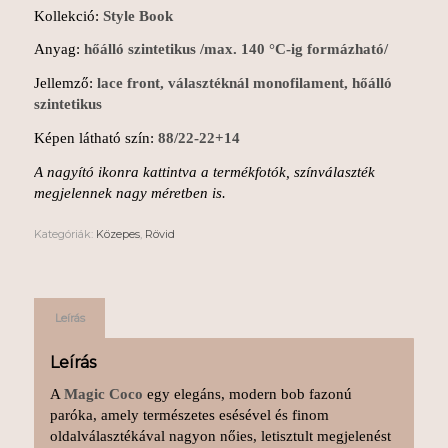
Kollekció:
Style Book
Anyag:
hőálló szintetikus /max. 140 °C-ig formázható/
Jellemző:
lace front, választéknál monofilament, hőálló
szintetikus
Képen látható szín:
88/22-22+14
A nagyító ikonra kattintva a termékfotók, színválaszték
megjelennek nagy méretben is.
Kategóriák:
Közepes
,
Rövid
Leírás
Leírás
A
Magic Coco
egy elegáns, modern bob fazonú
paróka, amely természetes esésével és finom
oldalválasztékával nagyon nőies, letisztult megjelenést