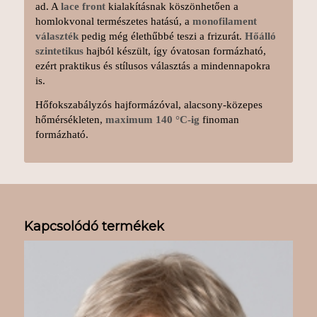
ad. A
lace front
kialakításnak köszönhetően a
homlokvonal természetes hatású, a
monofilament
választék
pedig még élethűbbé teszi a frizurát.
Hőálló
szintetikus
hajból készült, így óvatosan formázható,
ezért praktikus és stílusos választás a mindennapokra
is.
Hőfokszabályzós hajformázóval, alacsony-közepes
hőmérsékleten,
maximum 140 °C-ig
finoman
formázható.
Kapcsolódó termékek