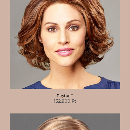
Peyton *
132,900
Ft