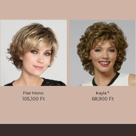
Flair Mono
Kayla *
105,100
Ft
68,900
Ft