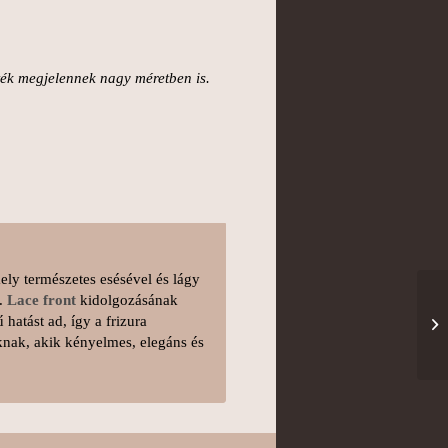
zték megjelennek nagy méretben is.
ly természetes esésével és lágy
n.
Lace front
kidolgozásának
atást ad, így a frizura
oknak, akik kényelmes, elegáns és