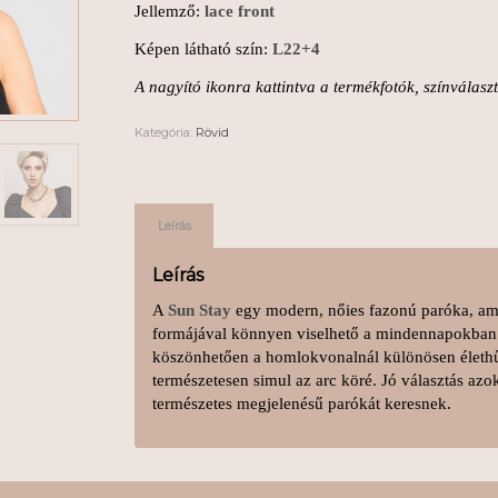
Jellemző:
lace front
Képen látható szín:
L22+4
A nagyító ikonra kattintva a termékfotók, színválas
Kategória:
Rövid
Leírás
Leírás
A
Sun Stay
egy modern, nőies fazonú paróka, ame
formájával könnyen viselhető a mindennapokba
köszönhetően a homlokvonalnál különösen élethű h
természetesen simul az arc köré. Jó választás az
természetes megjelenésű parókát keresnek.