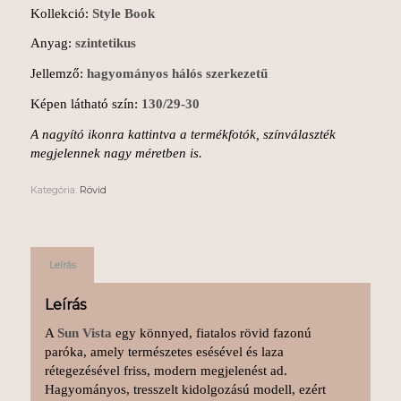
Kollekció:
Style Book
Anyag:
szintetikus
Jellemző:
hagyományos hálós szerkezetű
Képen látható szín:
130/29-30
A nagyító ikonra kattintva a termékfotók, színválaszték
megjelennek nagy méretben is.
Kategória:
Rövid
Leírás
Leírás
A
Sun Vista
egy könnyed, fiatalos rövid fazonú
paróka, amely természetes esésével és laza
rétegezésével friss, modern megjelenést ad.
Hagyományos, tresszelt kidolgozású modell, ezért