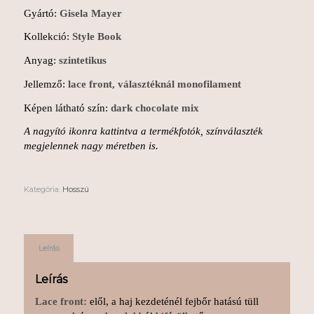
Gyártó:
Gisela Mayer
Kollekció:
Style Book
Anyag:
szintetikus
Jellemző:
lace front, választéknál monofilament
Képen látható szín:
dark chocolate mix
A nagyító ikonra kattintva a termékfotók, színválaszték
megjelennek nagy méretben is.
Kategória:
Hosszú
Leírás
Leírás
Lace front:
elől, a haj kezdeténél fejbőr hatású tüll