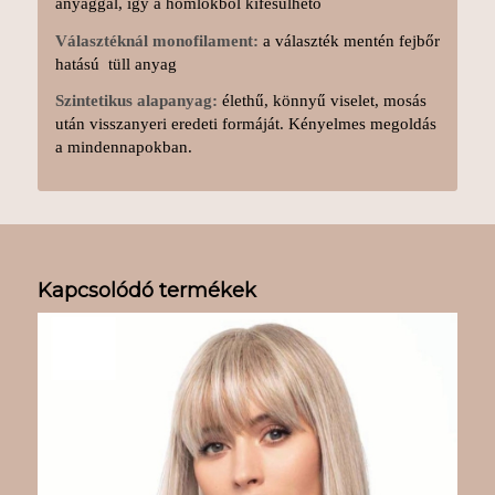
anyaggal, így a homlokból kifésülhető
Választéknál monofilament:
a választék mentén fejbőr
hatású tüll anyag
Szintetikus alapanyag:
élethű, könnyű viselet, mosás
után visszanyeri eredeti formáját. Kényelmes megoldás
a mindennapokban.
Kapcsolódó termékek