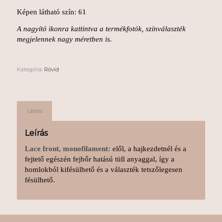
Képen látható szín:
61
A nagyító ikonra kattintva a termékfotók, színválaszték
megjelennek nagy méretben is.
Kategória:
Rövid
Leírás
Leírás
Lace front, monofilament:
elől, a hajkezdetnél és a
fejtető egészén fejbőr hatású tüll anyaggal, így a
homlokból kifésülhető és a választék tetszőlegesen
fésülhető.