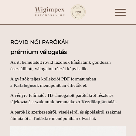
RÖVID NŐI PARÓKÁK
prémium válogatás
Az itt bemutatott rövid fazonok kínálatunk gondosan
összeállított, válogatott részét képviselik.
A gyártók teljes kollekciói PDF formátumban
a
Katalógusok
menüpontban érhetők el.
A vényre felírható, TB-támogatott parókákról részletes
tájékoztatást szalonunk bemutatkozó
Kezdőlapján
talál.
A parókák szerkezetéről, viseléséről és ápolásáról szakmai
útmutatót a
Tudástár
menüpontban olvashat.