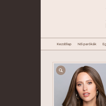
Kezdőlap
Női parókák
Eg