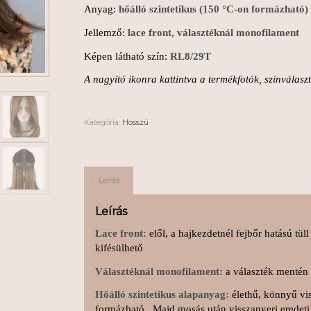
Anyag:
hőálló szintetikus
(150 °C-on formázható
Jellemző:
lace front, választéknál monofilament
Képen látható szín:
RL8/29T
A nagyító ikonra kattintva a termékfotók, színválas
Kategória:
Hosszú
Leírás
Leírás
Lace front:
elől, a hajkezdetnél fejbőr hatású tü
kifésülhető
Választéknál monofilament:
a választék mentén 
Hőálló szintetikus alapanyag:
élethű, könnyű vis
formázható. Majd mosás után visszanyeri eredeti 