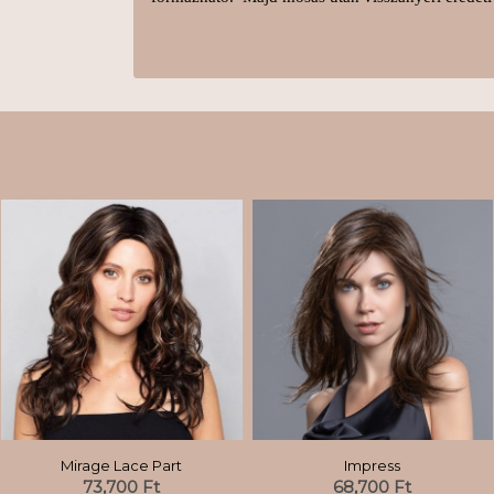
Mirage Lace Part
Impress
73,700
Ft
68,700
Ft