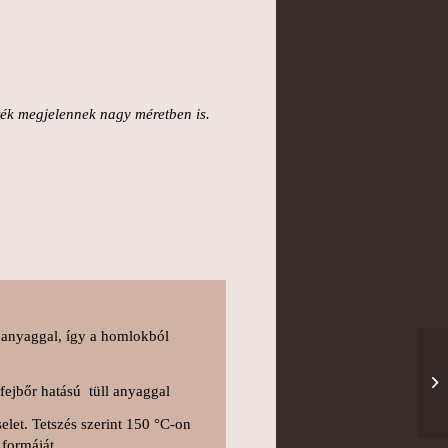
)
zték megjelennek nagy méretben is.
ll anyaggal, így a homlokból
fejbőr hatású tüll anyaggal
elet. Tetszés szerint 150 °C-on
formáját.