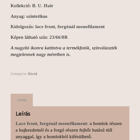
Kollekció:
B. U. Hair
Anyag:
szintetikus
Kidolgozás:
lace front, forgónál monofilament
Képen látható szín:
23/66/8R
A nagyító ikonra kattintva a termékfotók, színválaszték
megjelennek nagy méretben is.
Kategória:
Rövid
Leírás
Leírás
Lace front, forgónál monofilament:
a homlok részen
a hajkezdetnél és a forgó részen fejbőr hatású tüll
anyaggal, így a homlokból kifésülhető.