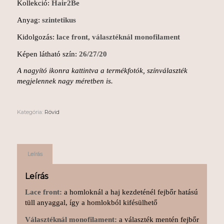
Kollekció:
Hair2Be
Anyag:
szintetikus
Kidolgozás:
lace front, választéknál monofilament
Képen látható szín:
26/27/20
A nagyító ikonra kattintva a termékfotók, színválaszték
megjelennek nagy méretben is.
Kategória:
Rövid
Leírás
Leírás
Lace front:
a homloknál a haj kezdeténél fejbőr hatású
tüll anyaggal, így a homlokból kifésülhető
Választéknál monofilament:
a választék mentén fejbőr