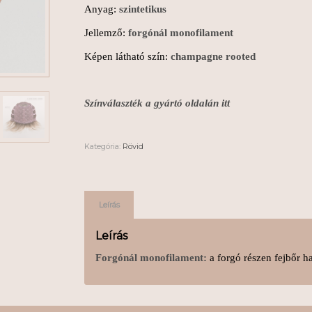
Anyag:
szintetikus
Jellemző:
forgónál monofilament
Képen látható szín:
champagne rooted
Színválaszték a gyártó oldalán itt
Kategória:
Rövid
Leírás
Leírás
Forgónál monofilament:
a forgó részen fejbőr ha