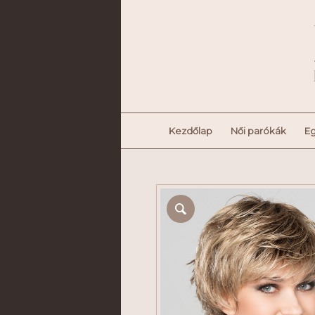
Kezdőlap
Női parókák
Eg