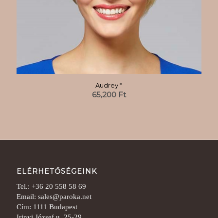
Audrey *
65,200
Ft
ELÉRHETŐSÉGEINK
Tel.: +36 20 558 58 69
Email: sales@paroka.net
Cím: 1111 Budapest
Irinyi József u. 25-29.