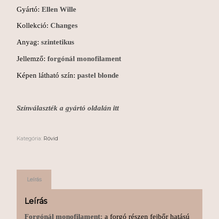
Gyártó:
Ellen Wille
Kollekció:
Changes
Anyag:
szintetikus
Jellemző:
forgónál monofilament
Képen látható szín:
pastel blonde
Színválaszték a gyártó oldalán itt
Kategória:
Rövid
Leírás
Leírás
Forgónál monofilament:
a forgó részen fejbőr hatású