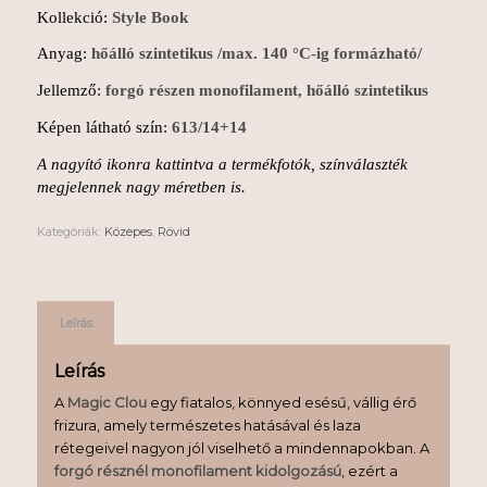
Kollekció:
Style Book
Anyag:
hőálló szintetikus /max. 140 °C-ig formázható/
Jellemző:
forgó részen monofilament, hőálló szintetikus
Képen látható szín:
613/14+14
A nagyító ikonra kattintva a termékfotók, színválaszték
megjelennek nagy méretben is.
Kategóriák:
Közepes
,
Rövid
Leírás
Leírás
A
Magic Clou
egy fiatalos, könnyed esésű, vállig érő
frizura, amely természetes hatásával és laza
rétegeivel nagyon jól viselhető a mindennapokban. A
forgó résznél monofilament kidolgozású
, ezért a