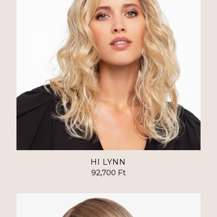
HI LYNN
92,700
Ft