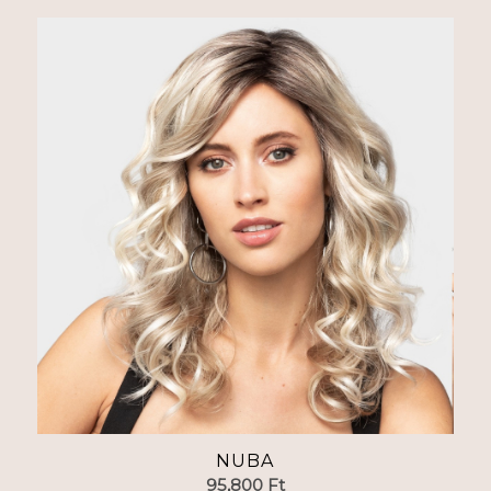
NUBA
95,800
Ft