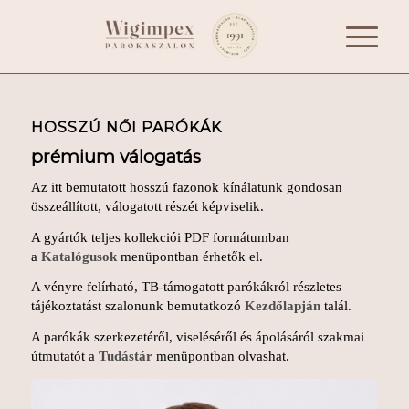
HOSSZÚ NŐI PARÓKÁK
prémium válogatás
Az itt bemutatott hosszú fazonok kínálatunk gondosan
összeállított, válogatott részét képviselik.
A gyártók teljes kollekciói PDF formátumban
a
Katalógusok
menüpontban érhetők el.
A vényre felírható, TB-támogatott parókákról részletes
tájékoztatást szalonunk bemutatkozó
Kezdőlapján
talál.
A parókák szerkezetéről, viseléséről és ápolásáról szakmai
útmutatót a
Tudástár
menüpontban olvashat.