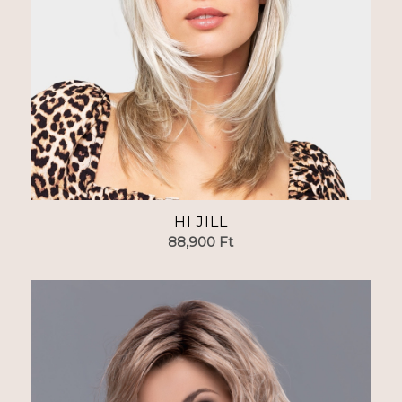
HI JILL
88,900
Ft