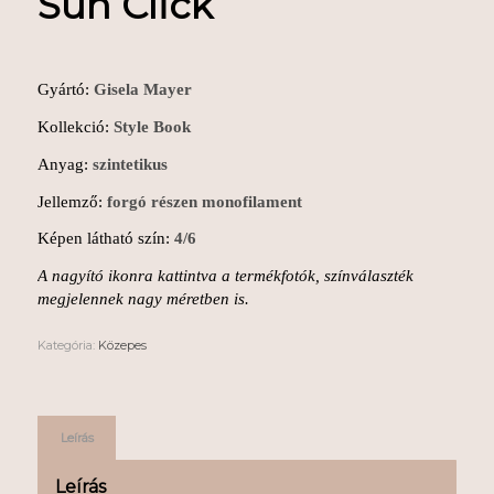
Sun Click
Gyártó:
Gisela Mayer
Kollekció:
Style Book
Anyag:
szintetikus
Jellemző:
forgó részen monofilament
Képen látható szín:
4/6
A nagyító ikonra kattintva a termékfotók, színválaszték
megjelennek nagy méretben is.
Kategória:
Közepes
Leírás
Leírás