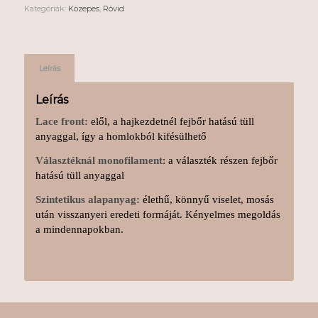
Kategóriák:
Közepes
,
Rövid
Leírás
Leírás
Lace front:
elől, a hajkezdetnél fejbőr hatású tüll
anyaggal, így a homlokból kifésülhető
Választéknál monofilament
: a választék részen fejbőr
hatású tüll anyaggal
Szintetikus alapanyag:
élethű, könnyű viselet, mosás
után visszanyeri eredeti formáját. Kényelmes megoldás
a mindennapokban.