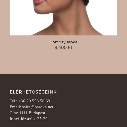
Bombay sapka
9,400
Ft
ELÉRHETŐSÉGEINK
Tel.: +36 20 558 58 69
Email: sales@paroka.net
Cím: 1111 Budapest
Irinyi József u. 25-29.