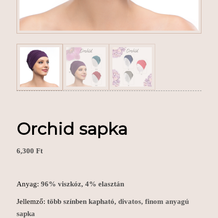
Orchid sapka
6,300
Ft
Anyag:
96% viszkóz, 4% elasztán
Jellemző:
több színben kapható,
divatos, finom anyagú
sapka