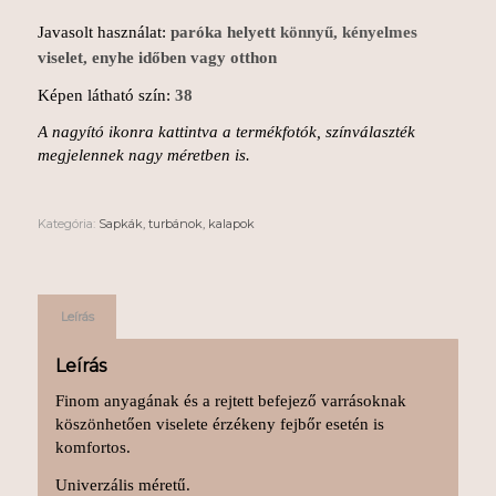
Javasolt használat:
paróka helyett
könnyű, kényelmes
viselet, enyhe időben vagy otthon
Képen látható szín:
38
A nagyító ikonra kattintva a termékfotók, színválaszték
megjelennek nagy méretben is.
Kategória:
Sapkák, turbánok, kalapok
Leírás
Leírás
Finom anyagának és a rejtett befejező varrásoknak
köszönhetően viselete érzékeny fejbőr esetén is
komfortos.
Univerzális méretű.