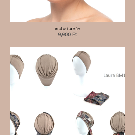
Aruba turbán
9,900
Ft