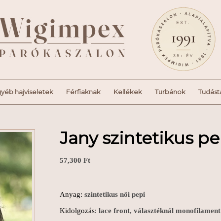
yéb hajviseletek
Férfiaknak
Kellékek
Turbánok
Tudást
Jany szintetikus pe
57,300
Ft
Anyag:
szintetikus női pepi
Kidolgozás:
lace front, választéknál monofilament