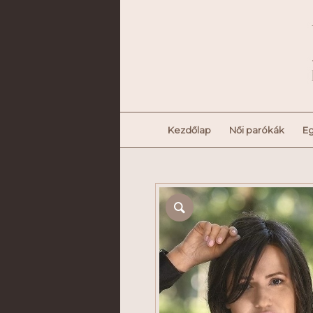
Kezdőlap
Női parókák
Eg