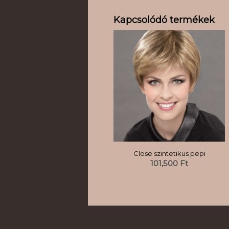
Kapcsolódó termékek
Close szintetikus pepi
101,500
Ft