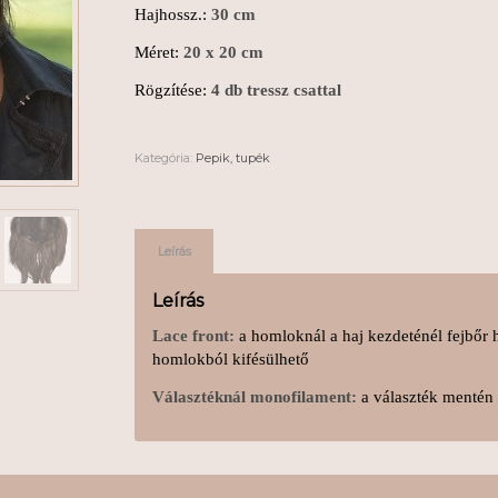
Hajhossz.:
30 cm
Méret:
20 x 20 cm
Rögzítése:
4 db tressz csattal
Kategória:
Pepik, tupék
Leírás
Leírás
Lace front:
a homloknál a haj kezdeténél fejbőr h
homlokból kifésülhető
Választéknál monofilament:
a választék mentén 