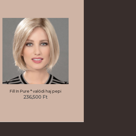
Fill In Pure * valódi haj pepi
236,500
Ft