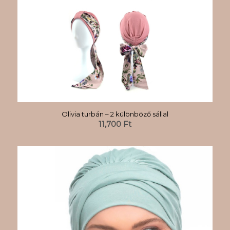
Olivia turbán – 2 különböző sállal
11,700
Ft