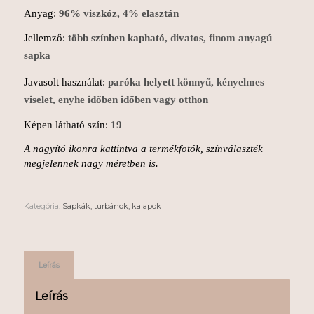
Anyag:
96% viszkóz, 4% elasztán
Jellemző:
több színben kapható,
divatos, finom anyagú
sapka
Javasolt használat:
paróka helyett
könnyű, kényelmes
viselet, enyhe időben
időben vagy otthon
Képen látható szín:
19
A nagyító ikonra kattintva a termékfotók, színválaszték
megjelennek nagy méretben is.
Kategória:
Sapkák, turbánok, kalapok
Leírás
Leírás