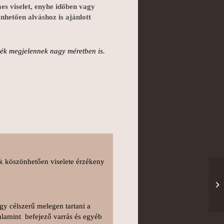
es viselet, enyhe időben vagy
nhetően alváshoz is ajánlott
zték megjelennek nagy méretben is.
ak köszönhetően viselete érzékeny
így célszerű melegen tartani a
alamint befejező varrás és egyéb