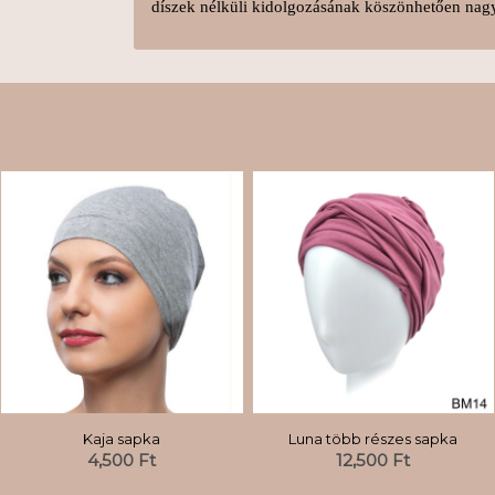
díszek nélküli kidolgozásának köszönhetően nag
Kaja sapka
Luna több részes sapka
4,500
Ft
12,500
Ft