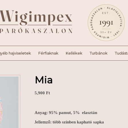
yéb hajviseletek
Férfiaknak
Kellékek
Turbánok
Tudást
Mia
5,900
Ft
Anyag:
95% pamut, 5% elasztán
Jellemző:
több színben kapható sapka