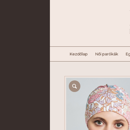
Kezdőlap
Női parókák
Eg