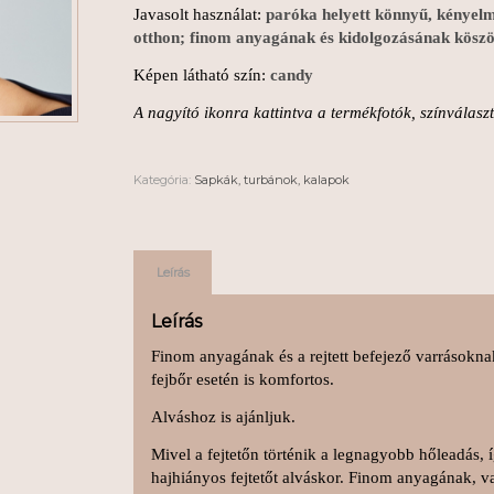
Javasolt használat:
paróka helyett könnyű, kényelm
otthon; finom anyagának és
kidolgozásának köszö
Képen látható szín:
candy
A nagyító ikonra kattintva a termékfotók, színválas
Kategória:
Sapkák, turbánok, kalapok
Leírás
Leírás
Finom anyagának és a rejtett befejező varrásokn
fejbőr esetén is komfortos.
Alváshoz is ajánljuk.
Mivel a fejtetőn történik a legnagyobb hőleadás, 
hajhiányos fejtetőt alváskor. Finom anyagának, v