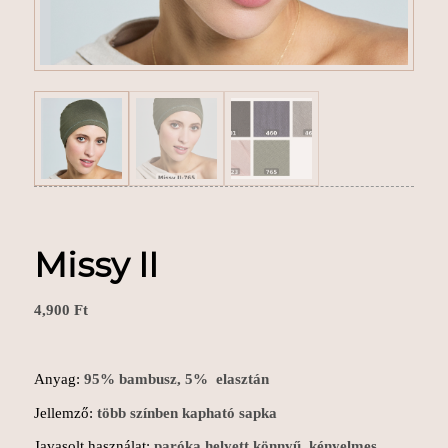
Missy II
4,900
Ft
Anyag:
95% bambusz, 5% elasztán
Jellemző:
több színben kapható sapka
Javasolt használat:
paróka helyett könnyű, kényelmes