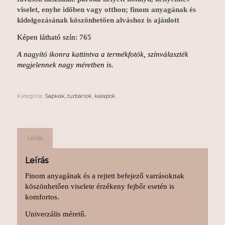
viselet, enyhe időben vagy otthon; finom anyagának és
kidolgozásának köszönhetően alváshoz is ajánlott
Képen látható szín:
765
A nagyító ikonra kattintva a termékfotók, színválaszték
megjelennek nagy méretben is.
Kategória:
Sapkák, turbánok, kalapok
Leírás
Leírás
Finom anyagának és a rejtett befejező varrásoknak
köszönhetően viselete érzékeny fejbőr esetén is
komfortos.
Univerzális méretű.