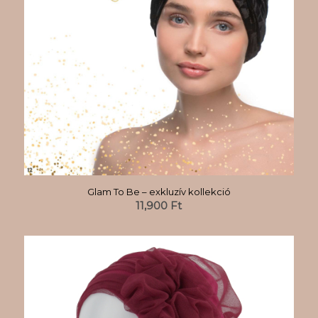
Glam To Be – exkluzív kollekció
11,900
Ft