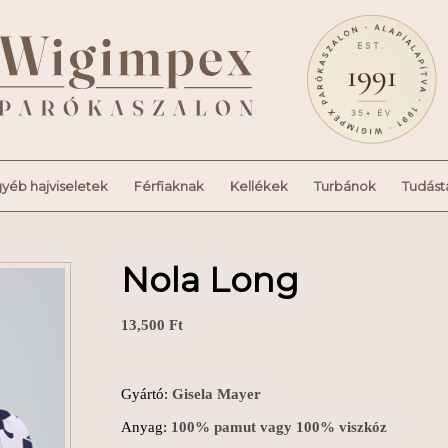
yéb hajviseletek
Férfiaknak
Kellékek
Turbánok
Tudást
Nola Long
13,500
Ft
Gyártó:
Gisela Mayer
Anyag:
100% pamut vagy 100% viszkóz