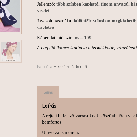
Jellemző:
több színben kapható, finom anyagú, há
viselet
Javasolt használat:
különféle stílusban megköthető;
viseletre
Képen látható szín:
ns – 109
A nagyító ikonra kattintva a termékfotók, színválas
Kategória:
Hosszú kötős kendő
Leírás
Leírás
A rejtett befejező varrásoknak köszönhetően visel
komfortos.
Univerzális méretű.