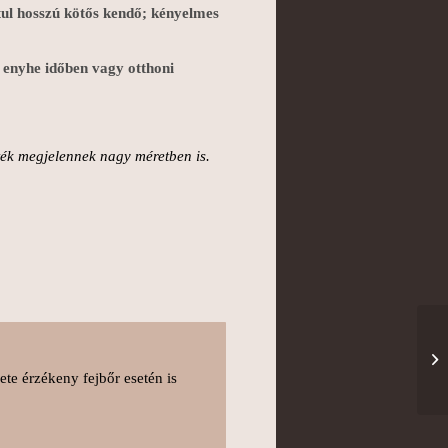
tul hosszú kötős kendő; kényelmes
enyhe időben vagy otthoni
zték megjelennek nagy méretben is.
ete érzékeny fejbőr esetén is