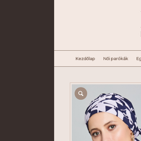
Kezdőlap
Női parókák
Eg