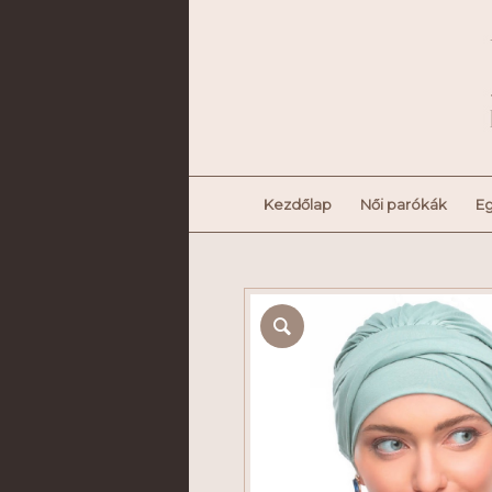
Kezdőlap
Női parókák
Eg