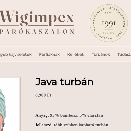
yéb hajviseletek
Férfiaknak
Kellékek
Turbánok
Tudást
Java turbán
8,900
Ft
Anyag:
95% bambusz, 5% elasztán
Jellemző:
több színben kapható turbán