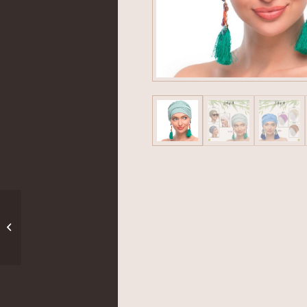
Splendor * valódi haj
pepi