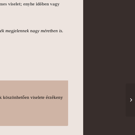
mes viselet; enyhe időben vagy
zték megjelennek nagy méretben is.
ak köszönhetően viselete érzékeny