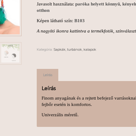
Javasolt használata:
paróka helyett könnyű, kényel
otthon
Képen látható szín:
B103
A nagyító ikonra kattintva a termékfotók, színválas
Kategória:
Sapkák, turbánok, kalapok
Leírás
Leírás
Finom anyagának és a rejtett befejező varrásokn
fejbőr esetén is komfortos.
Univerzális méretű.