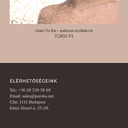
Glam To Be – exkluzív kollekció
11,900
Ft
ELÉRHETŐSÉGEINK
Tel.: +36 20 558 58 69
Email: sales@paroka.net
Cím: 1111 Budapest
Irinyi József u. 25-29.