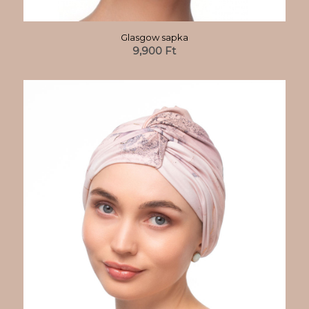
Glasgow sapka
9,900
Ft