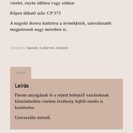
viselet, enyhe időben vagy otthon
Képen látható szín:
CP 373
A nagyító ikonra kattintva a termékfotók, színválaszték
megjelennek nagy méretben is.
Kategória:
Sapkák, turbánok, kalapok
Leírás
Leírás
Finom anyagának és a rejtett befejező varrásoknak
köszönhetően viselete érzékeny fejbőr esetén is
komfortos.
Univerzális méretű.