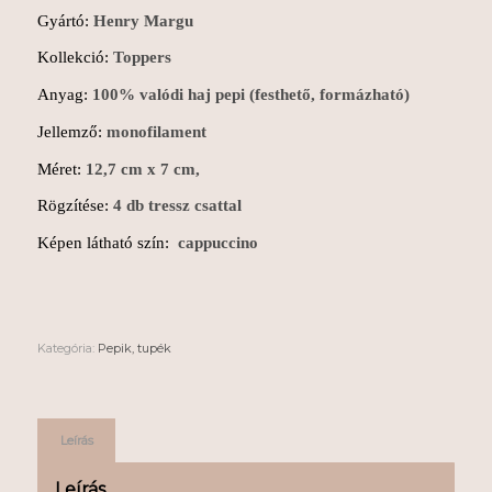
Gyártó:
Henry Margu
Kollekció:
Toppers
Anyag:
100% valódi haj pepi (festhető, formázható)
Jellemző:
monofilament
Méret:
12,7
cm x 7 cm,
Rögzítése:
4 db tressz csattal
Képen látható szín:
cappuccino
Kategória:
Pepik, tupék
Leírás
Leírás