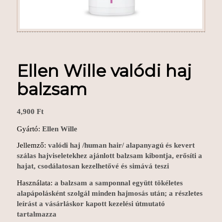
Ellen Wille valódi haj
balzsam
4,900
Ft
Gyártó:
Ellen Wille
Jellemző:
valódi haj /human hair/ alapanyagú é
s kevert
szálas hajviseletekhez ajánlott balzsam kibontja,
erősíti a
hajat, csodálatosan kezelhetővé és simává teszi
Használata:
a balzsam a samponnal együtt tökéletes
alapápolásként szolgál minden hajmosás után; a részletes
leírást a vásárláskor kapott kezelési útmutató
tartalmazza