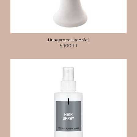
Hungarocell babafej
5,100
Ft