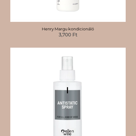
Henry Margu kondicionáló
3,700
Ft