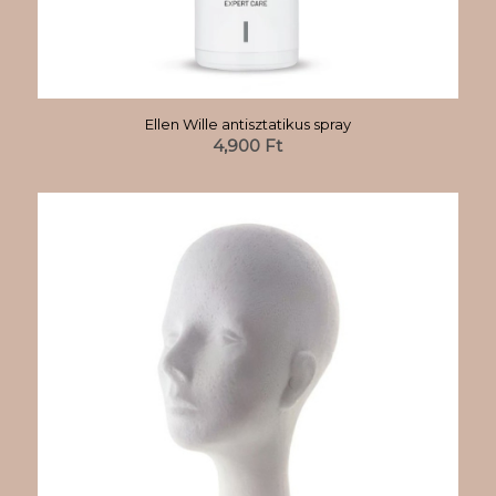
Ellen Wille antisztatikus spray
4,900
Ft