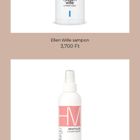
Ellen Wille sampon
3,700
Ft