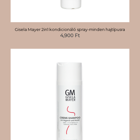
Gisela Mayer 2in1 kondicionáló spray-minden hajtípusra
4,900
Ft