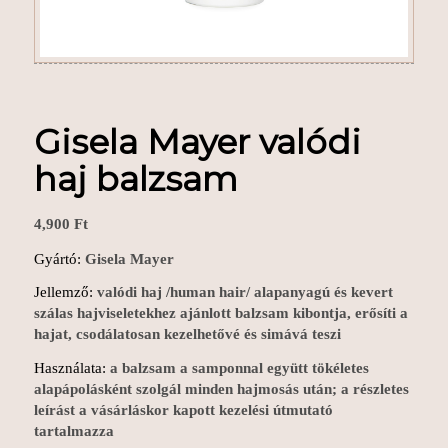
Gisela Mayer valódi
haj balzsam
4,900
Ft
Gyártó:
Gisela Mayer
Jellemző:
valódi haj /human hair/ alapanyagú é
s kevert
szálas hajviseletekhez ajánlott balzsam kibontja,
erősíti a
hajat, csodálatosan kezelhetővé és simává teszi
Használata:
a balzsam a samponnal együtt tökéletes
alapápolásként szolgál minden hajmosás után; a részletes
leírást a vásárláskor kapott kezelési útmutató
tartalmazza