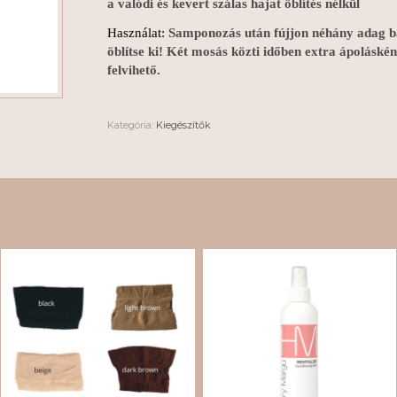
a valódi és kevert szálas hajat öblítés nélkül
Használat:
Samponozás után fújjon néhány adag ba
öblítse ki! Két mosás közti időben extra ápoláskén
felvihető.
Kategória:
Kiegészítők