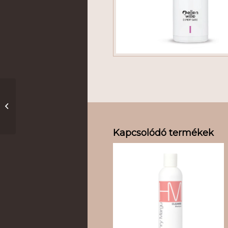
Ellen Wille valódi haj
balzsam
Kapcsolódó termékek