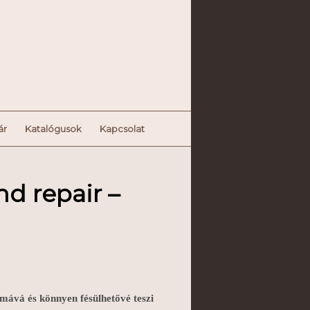
ár
Katalógusok
Kapcsolat
nd repair –
simává és könnyen fésülhetővé teszi