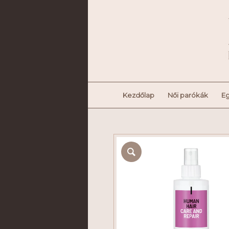
Kezdőlap
Női parókák
Eg