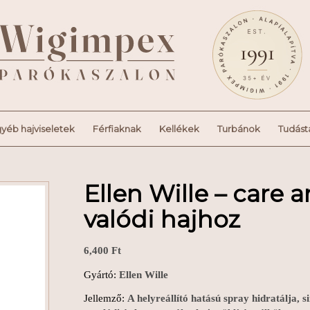
yéb hajviseletek
Férfiaknak
Kellékek
Turbánok
Tudást
Ellen Wille – care a
valódi hajhoz
6,400
Ft
Gyártó:
Ellen Wille
Jellemző:
A helyreállító hatású spray hidratálja, 