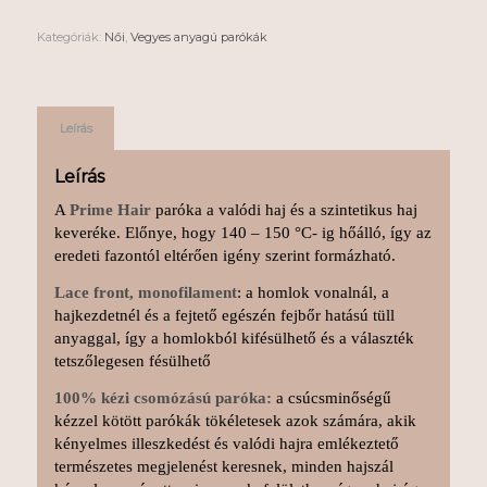
Kategóriák:
Női
,
Vegyes anyagú parókák
Leírás
Leírás
A
Prime Hair
paróka a valódi haj és a szintetikus haj
keveréke. Előnye, hogy 140 – 150 °C- ig hőálló, így az
eredeti fazontól eltérően igény szerint formázható.
Lace front, monofilament
: a homlok vonalnál, a
hajkezdetnél és a fejtető egészén fejbőr hatású tüll
anyaggal, így a homlokból kifésülhető és a választék
tetszőlegesen fésülhető
100% kézi csomózású paróka:
a csúcsminőségű
kézzel kötött parókák tökéletesek azok számára, akik
kényelmes illeszkedést és valódi hajra emlékeztető
természetes megjelenést keresnek, minden hajszál