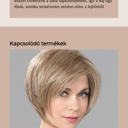
kézzel csomózott a sima sapkafelülethez, így a haj úgy
tűnik, mintha természetes módon nőne a fejbőrből
Kapcsolódó termékek