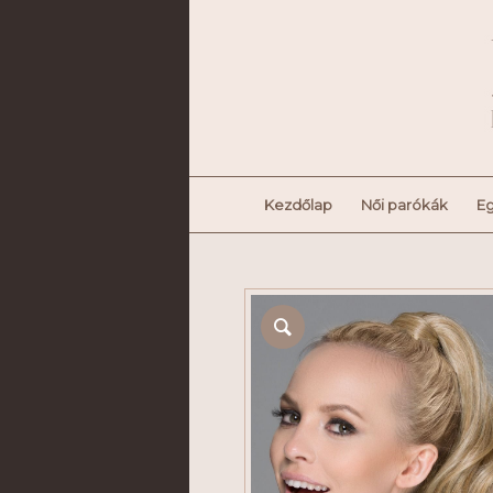
Kezdőlap
Női parókák
Eg