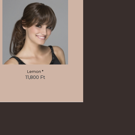
Lemon *
11,800
Ft