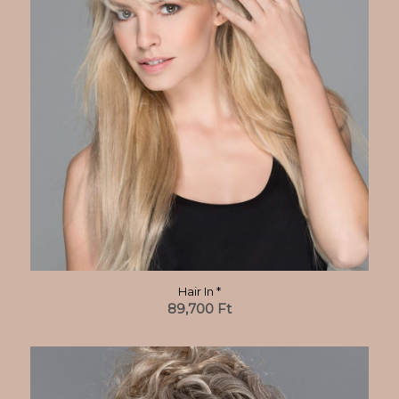
Hair In *
89,700
Ft