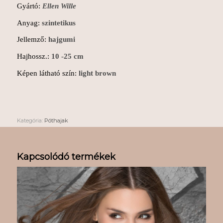
Gyártó:
Ellen Wille
Anyag:
szintetikus
Jellemző:
hajgumi
Hajhossz.:
10 -25 cm
Képen látható szín:
light brown
Kategória:
Póthajak
Kapcsolódó termékek