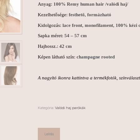
Anyag:
100% Remy human hair /valódi haj/
Kezelhetősége:
festhető, formázható
Kidolgozás:
lace front, monofilament, 100% kézi
Sapka méret:
54 – 57 cm
Hajhossz.: 42
cm
Képen látható szín:
champagne rooted
A nagyító ikonra kattintva a termékfotók, színválas
Kategória:
Valódi haj parókák
Leírás