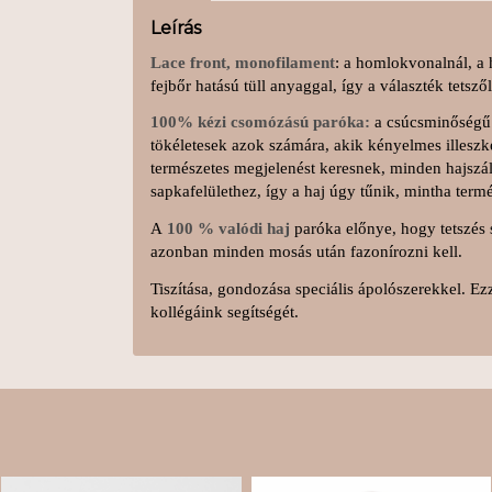
Leírás
Lace front, monofilament
: a homlokvonalnál, a h
fejbőr hatású tüll anyaggal, így a választék tetsz
100% kézi csomózású paróka:
a csúcsminőségű 
tökéletesek azok számára, akik kényelmes illeszk
természetes megjelenést keresnek, minden hajszá
sapkafelülethez, így a haj úgy tűnik, mintha ter
A
100 % valódi haj
paróka előnye, hogy tetszés s
azonban minden mosás után fazonírozni kell.
Tiszítása, gondozása speciális ápolószerekkel. Ez
kollégáink segítségét.