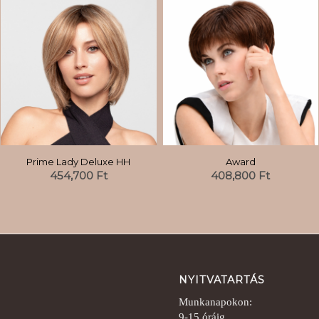
Award
Prime Lady Deluxe HH
408,800
Ft
454,700
Ft
NYITVATARTÁS
Munkanapokon:
9-15 óráig