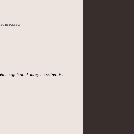
 csomózású
zték megjelennek nagy méretben is.