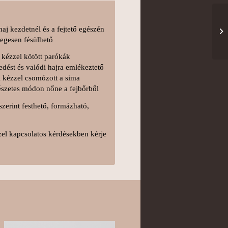
aj kezdetnél és a fejtető egészén
őlegesen fésülhető
kézzel kötött parókák
edést és valódi hajra emlékeztető
l kézzel csomózott a sima
mészetes módon nőne a fejbőrből
zerint festhető, formázható,
zel kapcsolatos kérdésekben kérje