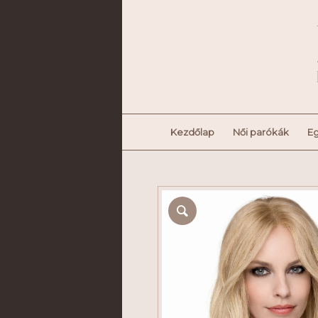
Kezdőlap
Női parókák
Eg