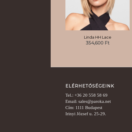
Linda HH Lace
354,600
Ft
ELÉRHETŐSÉGEINK
Tel.: +36 20 558 58 69
Email: sales@paroka.net
Cím: 1111 Budapest
Irinyi József u. 25-29.