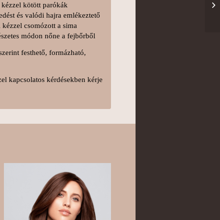
kézzel kötött parókák
edést és valódi hajra emlékeztető
l kézzel csomózott a sima
mészetes módon nőne a fejbőrből
zerint festhető, formázható,
zel kapcsolatos kérdésekben kérje