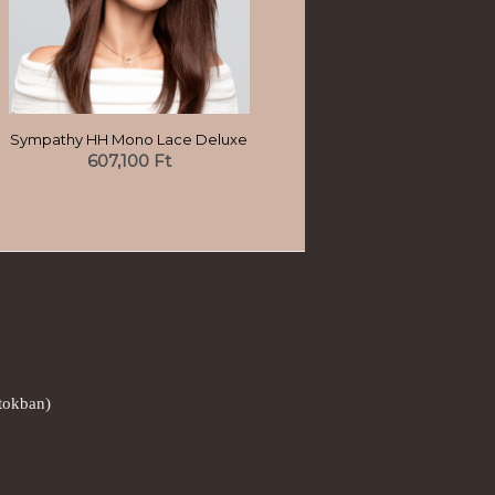
Sympathy HH Mono Lace Deluxe
607,100
Ft
ntokban)