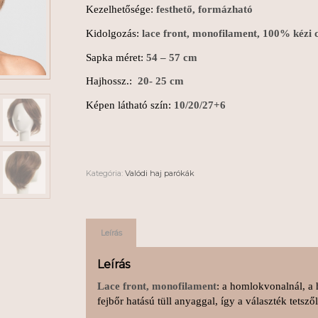
Kezelhetősége:
festhető, formázható
Kidolgozás:
lace front, monofilament, 100% kézi
Sapka méret:
54 – 57 cm
Hajhossz.:
20- 25 cm
Képen látható szín:
10/20/27+6
Kategória:
Valódi haj parókák
Leírás
Leírás
Lace front, monofilament
: a homlokvonalnál, a h
fejbőr hatású tüll anyaggal, így a választék tetsz