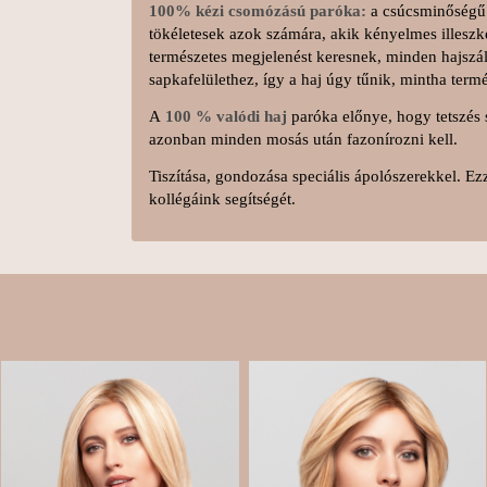
100% kézi csomózású paróka:
a csúcsminőségű 
tökéletesek azok számára, akik kényelmes illeszk
természetes megjelenést keresnek, minden hajszá
sapkafelülethez, így a haj úgy tűnik, mintha ter
A
100 % valódi haj
paróka előnye, hogy tetszés s
azonban minden mosás után fazonírozni kell.
Tiszítása, gondozása speciális ápolószerekkel. Ez
kollégáink segítségét.