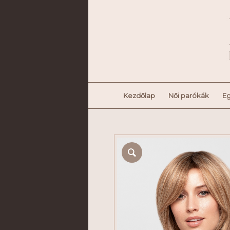
Kezdőlap
Női parókák
Eg