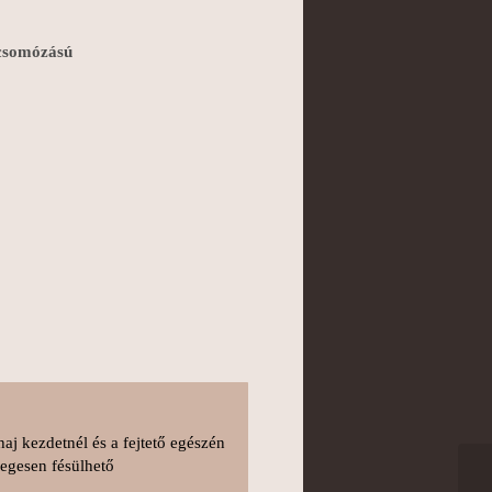
 csomózású
aj kezdetnél és a fejtető egészén
őlegesen fésülhető