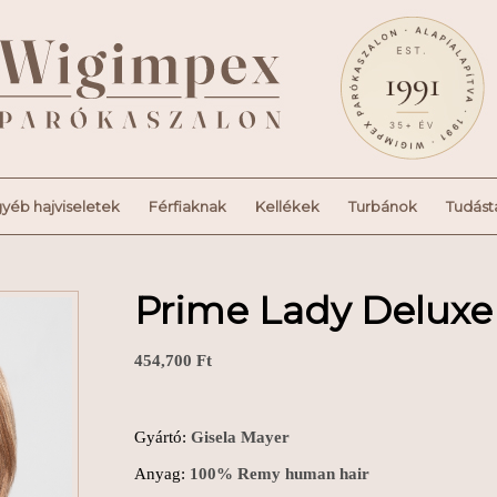
yéb hajviseletek
Férfiaknak
Kellékek
Turbánok
Tudást
Prime Lady Delux
454,700
Ft
Gyártó:
Gisela Mayer
Anyag:
100% Remy human hair