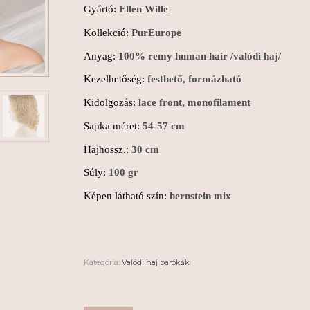
Gyártó:
Ellen Wille
Kollekció:
PurEurope
Anyag:
100% remy human hair /valódi haj/
Kezelhetőség:
festhető, formázható
Kidolgozás:
lace front, monofilament
Sapka méret:
54-57 cm
Hajhossz.:
30 cm
Súly:
100 gr
Képen látható szín:
bernstein mix
Kategória:
Valódi haj parókák