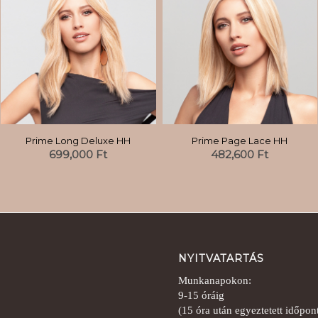
Prime Page Lace HH
Prime Long Deluxe HH
482,600
Ft
699,000
Ft
NYITVATARTÁS
Munkanapokon:
9-15 óráig
(15 óra után egyeztetett időpo