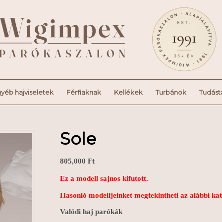
yéb hajviseletek
Férfiaknak
Kellékek
Turbánok
Tudást
Sole
805,000
Ft
Ez a modell sajnos kifutott.
Hasonló modelljeinket megtekintheti az alábbi ka
Valódi haj parókák