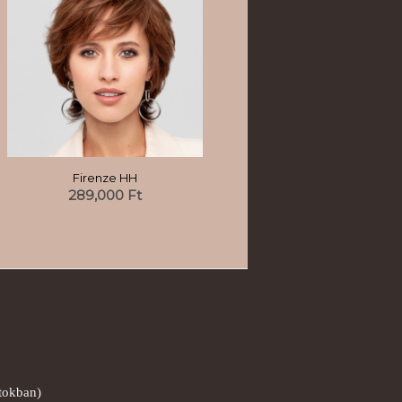
Firenze HH
289,000
Ft
ntokban)