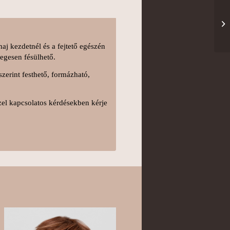
aj kezdetnél és a fejtető egészén
legesen fésülhető.
zerint festhető, formázható,
zel kapcsolatos kérdésekben kérje