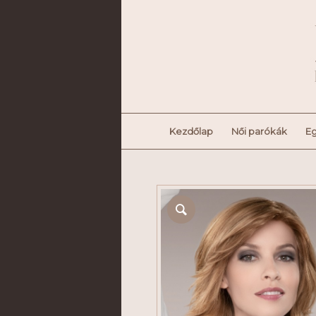
Kezdőlap
Női parókák
Eg