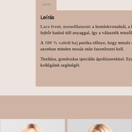
Leírás
Leírás
Lace front, monofilament
: a homlokvonalnál, a h
fejbőr hatású tüll anyaggal, így a választék tetsző
A
100 % valódi haj
paróka előnye, hogy tetszés s
azonban minden mosás után fazonírozni kell.
Tiszítása, gondozása speciális ápolószerekkel. Ez
kollégáink segítségét.