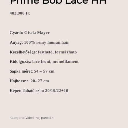
Prime Bob Lace HH
403,900
Ft
Gyártó:
Gisela Mayer
Anyag:
100% remy human hair
Kezelhetősége:
festhető, formázható
Kidolgozás:
lace front, monofilament
Sapka méret:
54 – 57 cm
Hajhossz.:
20- 27 cm
Képen látható szín:
20/19/22+10
Kategória:
Valódi haj parókák