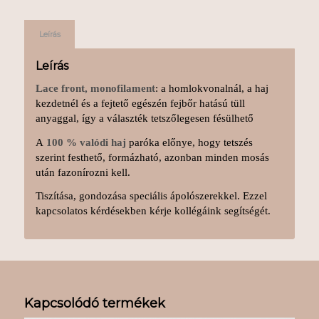
Leírás
Leírás
Lace front, monofilament
: a homlokvonalnál, a haj
kezdetnél és a fejtető egészén fejbőr hatású tüll
anyaggal, így a választék tetszőlegesen fésülhető
A
100 % valódi haj
paróka előnye, hogy tetszés
szerint festhető, formázható, azonban minden mosás
után fazonírozni kell.
Tiszítása, gondozása speciális ápolószerekkel. Ezzel
kapcsolatos kérdésekben kérje kollégáink segítségét.
Kapcsolódó termékek