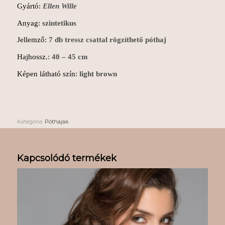
Gyártó:
Ellen Wille
Anyag:
szintetikus
Jellemző:
7 db tressz csattal rögzíthető póthaj
Hajhossz.:
40 – 45 cm
Képen látható szín:
light brown
Kategória:
Póthajak
Kapcsolódó termékek