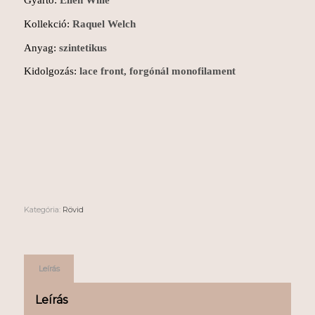
Gyártó:
Ellen Wille
Kollekció:
Raquel Welch
Anyag:
szintetikus
Kidolgozás:
lace front, forgónál monofilament
Kategória:
Rövid
Leírás
Leírás