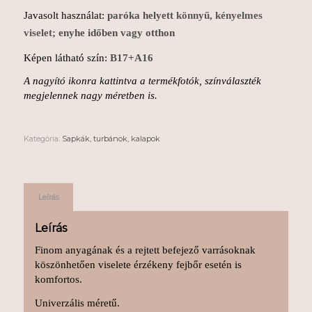
Javasolt használat:
paróka helyett
könnyű, kényelmes
viselet;
enyhe időben vagy otthon
Képen látható szín:
B17+A16
A nagyító ikonra kattintva a termékfotók, színválaszték
megjelennek nagy méretben is.
Kategória:
Sapkák, turbánok, kalapok
Leírás
Leírás
Finom anyagának és a rejtett befejező varrásoknak
köszönhetően viselete érzékeny fejbőr esetén is
komfortos.
Univerzális méretű.