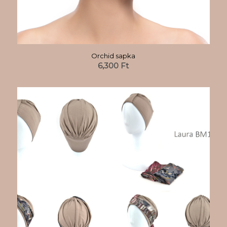
Orchid sapka
6,300
Ft