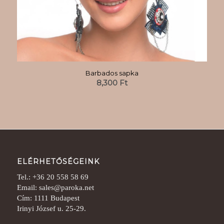
Barbados sapka
8,300
Ft
ELÉRHETŐSÉGEINK
Tel.: +36 20 558 58 69
Email: sales@paroka.net
Cím: 1111 Budapest
Irinyi József u. 25-29.