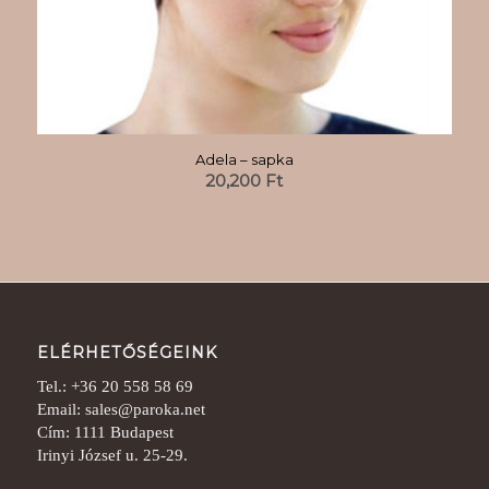
Adela – sapka
20,200
Ft
ELÉRHETŐSÉGEINK
Tel.: +36 20 558 58 69
Email: sales@paroka.net
Cím: 1111 Budapest
Irinyi József u. 25-29.