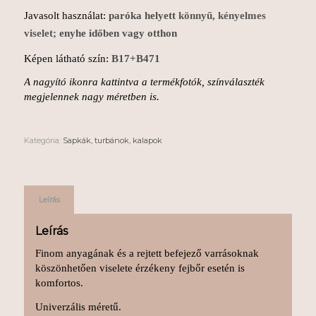
Javasolt használat:
paróka helyett
könnyű, kényelmes
viselet;
enyhe időben vagy otthon
Képen látható szín:
B17+B471
A nagyító ikonra kattintva a termékfotók, színválaszték
megjelennek nagy méretben is.
Kategória:
Sapkák, turbánok, kalapok
Leírás
Leírás
Finom anyagának és a rejtett befejező varrásoknak
köszönhetően viselete érzékeny fejbőr esetén is
komfortos.
Univerzális méretű.