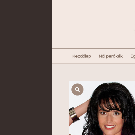
Kezdőlap
Női parókák
Eg