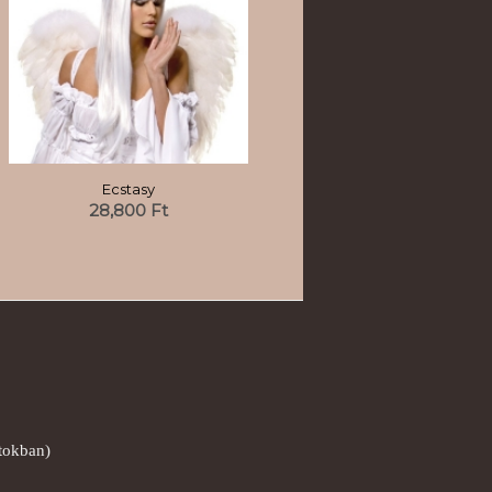
Ecstasy
28,800
Ft
ntokban)