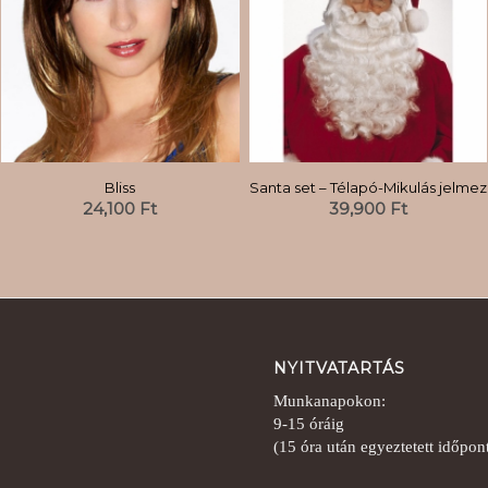
Bliss
Santa set – Télapó-Mikulás jelmez
24,100
Ft
39,900
Ft
NYITVATARTÁS
Munkanapokon:
9-15 óráig
(15 óra után egyeztetett időpo