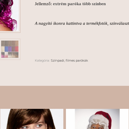
Jellemző:
extrém paróka több színben
A nagyító ikonra kattintva a termékfotók, színválas
Kategória:
Színpadi, filmes parókák