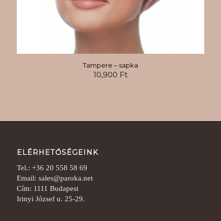
Tampere – sapka
10,900
Ft
ELÉRHETŐSÉGEINK
Tel.: +36 20 558 58 69
Email: sales@paroka.net
Cím: 1111 Budapest
Irinyi József u. 25-29.