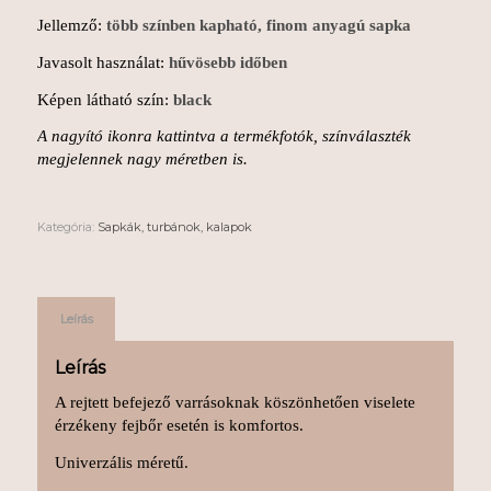
Jellemző:
több színben kapható, finom anyagú sapka
Javasolt használat:
hűvösebb időben
Képen látható szín:
black
A nagyító ikonra kattintva a termékfotók, színválaszték
megjelennek nagy méretben is.
Kategória:
Sapkák, turbánok, kalapok
Leírás
Leírás
A rejtett befejező varrásoknak köszönhetően viselete
érzékeny fejbőr esetén is komfortos.
Univerzális méretű.