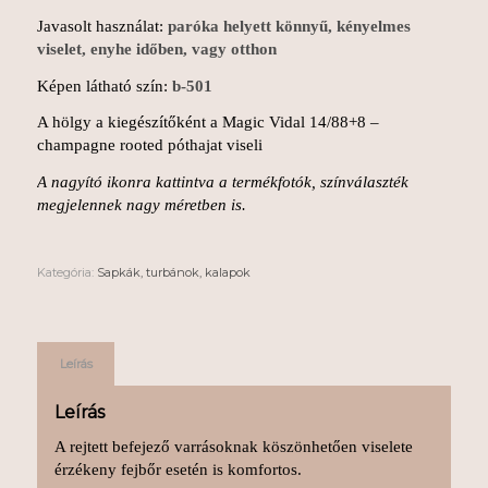
Javasolt használat:
paróka helyett könnyű, kényelmes
viselet, enyhe időben, vagy otthon
Képen látható szín:
b-501
A hölgy a kiegészítőként a Magic Vidal 14/88+8 –
champagne rooted póthajat viseli
A nagyító ikonra kattintva a termékfotók, színválaszték
megjelennek nagy méretben is.
Kategória:
Sapkák, turbánok, kalapok
Leírás
Leírás
A rejtett befejező varrásoknak köszönhetően viselete
érzékeny fejbőr esetén is komfortos.