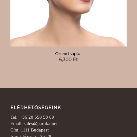
Orchid sapka
6,300
Ft
ELÉRHETŐSÉGEINK
Tel.: +36 20 558 58 69
Email: sales@paroka.net
Cím: 1111 Budapest
Irinyi József u. 25-29.