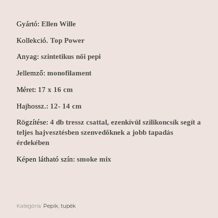
Gyártó:
Ellen Wille
Kollekció.
Top Power
Anyag:
szintetikus női pepi
Jellemző:
monofilament
Méret:
17 x 16 cm
Hajhossz.:
12- 14 cm
Rögzítése:
4 db tressz csattal, ezenkívül szilikoncsík segít a
teljes hajvesztésben szenvedőknek a jobb tapadás
érdekében
Képen látható szín:
smoke mix
Kategória:
Pepik, tupék