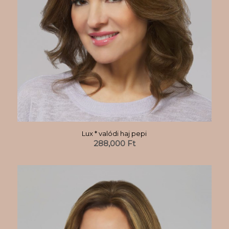
Lux * valódi haj pepi
288,000
Ft