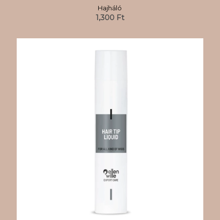
Hajháló
1,300
Ft