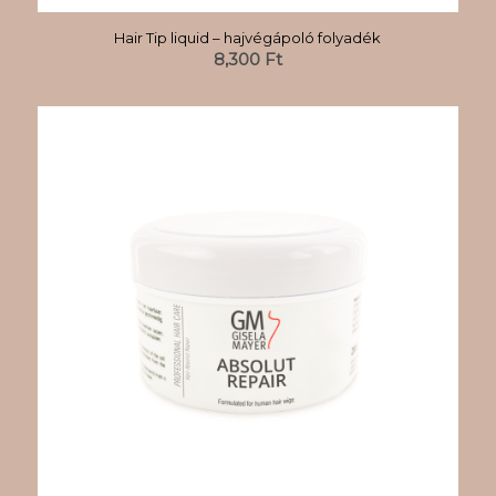
Hair Tip liquid – hajvégápoló folyadék
8,300
Ft