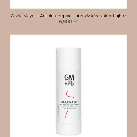
Gisela Mayer – Absolute repair – intenzív kúra valódi hajhoz
6,900
Ft