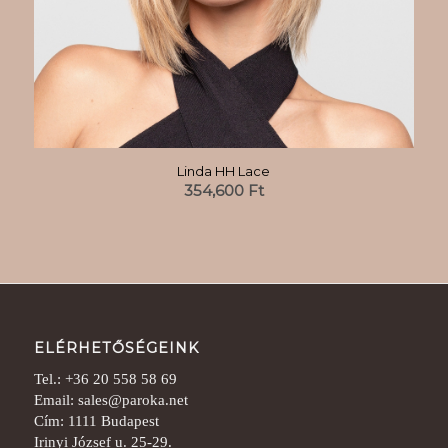
Linda HH Lace
354,600
Ft
ELÉRHETŐSÉGEINK
Tel.: +36 20 558 58 69
Email: sales@paroka.net
Cím: 1111 Budapest
Irinyi József u. 25-29.