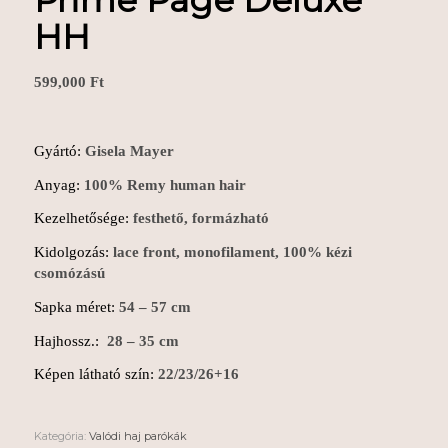
Prime Page Deluxe
HH
599,000
Ft
Gyártó:
Gisela Mayer
Anyag:
100% Remy human hair
Kezelhetősége:
festhető, formázható
Kidolgozás:
lace front, monofilament, 100% kézi
csomózású
Sapka méret:
54 – 57 cm
Hajhossz.:
28 – 35 cm
Képen látható szín:
22/23/26+16
Kategória:
Valódi haj parókák