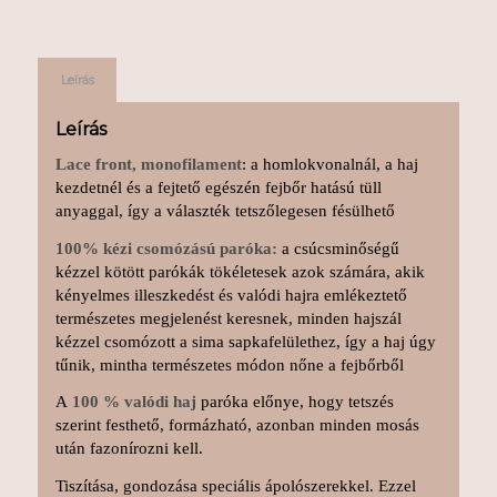
Leírás
Leírás
Lace front, monofilament
: a homlokvonalnál, a haj
kezdetnél és a fejtető egészén fejbőr hatású tüll
anyaggal, így a választék tetszőlegesen fésülhető
100% kézi csomózású paróka:
a csúcsminőségű
kézzel kötött parókák tökéletesek azok számára, akik
kényelmes illeszkedést és valódi hajra emlékeztető
természetes megjelenést keresnek, minden hajszál
kézzel csomózott a sima sapkafelülethez, így a haj úgy
tűnik, mintha természetes módon nőne a fejbőrből
A
100 % valódi haj
paróka előnye, hogy tetszés
szerint festhető, formázható, azonban minden mosás
után fazonírozni kell.
Tiszítása, gondozása speciális ápolószerekkel. Ezzel