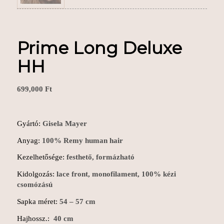
Prime Long Deluxe
HH
699,000
Ft
Gyártó:
Gisela Mayer
Anyag:
100% Remy human hair
Kezelhetősége:
festhető, formázható
Kidolgozás:
lace front, monofilament, 100% kézi
csomózású
Sapka méret:
54 – 57 cm
Hajhossz.:
40 cm