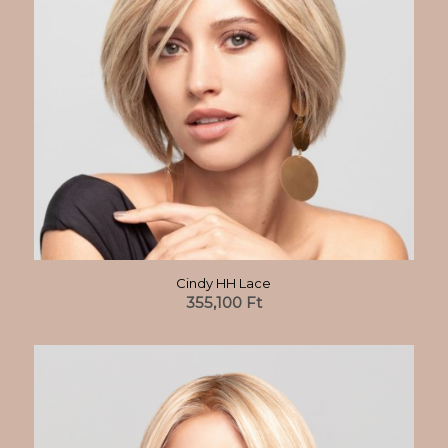
Cindy HH Lace
355,100
Ft