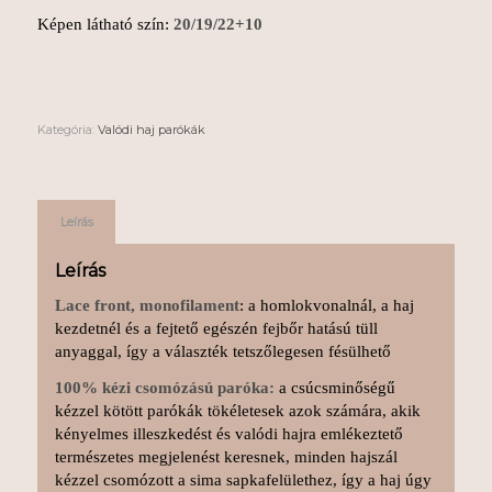
Képen látható szín:
20/19/22+10
Kategória:
Valódi haj parókák
Leírás
Leírás
Lace front, monofilament
: a homlokvonalnál, a haj
kezdetnél és a fejtető egészén fejbőr hatású tüll
anyaggal, így a választék tetszőlegesen fésülhető
100% kézi csomózású paróka:
a csúcsminőségű
kézzel kötött parókák tökéletesek azok számára, akik
kényelmes illeszkedést és valódi hajra emlékeztető
természetes megjelenést keresnek, minden hajszál
kézzel csomózott a sima sapkafelülethez, így a haj úgy