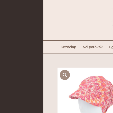
Kezdőlap
Női parókák
Eg