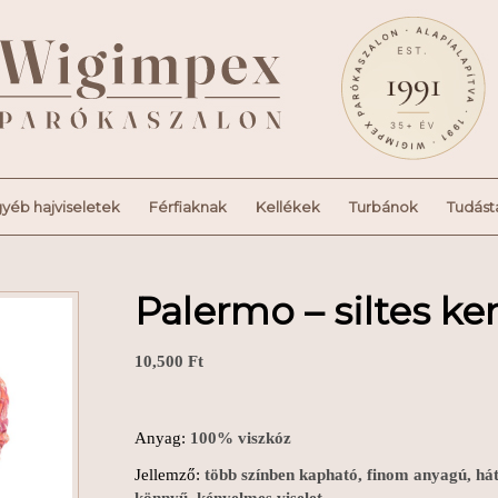
yéb hajviseletek
Férfiaknak
Kellékek
Turbánok
Tudást
Palermo – siltes k
10,500
Ft
Anyag:
100% viszkóz
Jellemző:
több színben kapható, finom anyagú, hátu