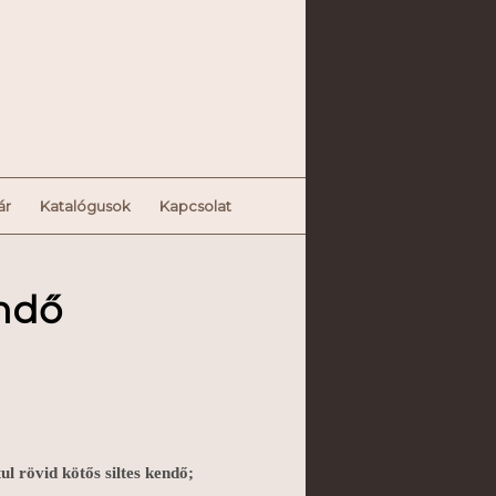
ár
Katalógusok
Kapcsolat
endő
l rövid kötős siltes kendő;