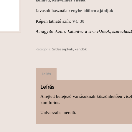
könnyű, kényelmes viselet
Javasolt használat:
enyhe időben ajánljuk
Képen latható szín:
VC 38
A nagyító ikonra kattintva a termékfotók, színválas
Kategória:
Sildes sapkák, kendők
Leírás
Leírás
A rejtett befejező varrásoknak köszönhetően visel
komfortos.
Univerzális méretű.